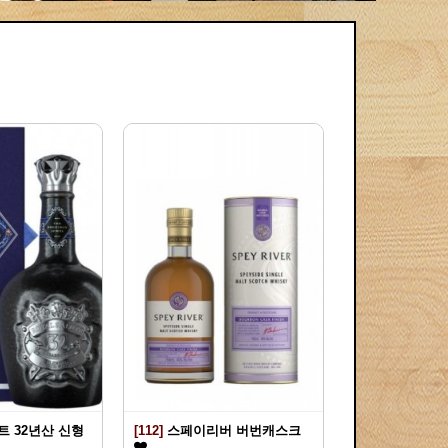
 32년산 신형
[112]
스페이리버 버번캐스크