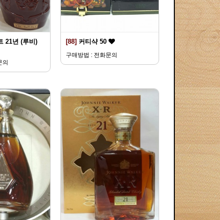
 21년 (루비)
[88]
커티샥 50
구매방법 : 전화문의
문의