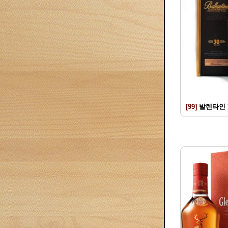
[99]
발렌타인 