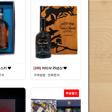
위스키
[100]
커티샥 25년산
문의
구매방법 : 전화문의
특별할인