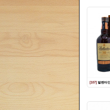
[107]
발렌타인