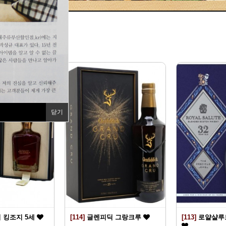
지
닫기
 킹조지 5세
[114]
글렌피딕 그랑크루
[113]
로얄샬루트