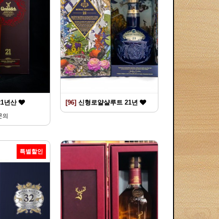
21년산
[96]
신형로얄샬루트 21년
문의
특별할인