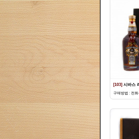
[103]
시바스 
구매방법 : 전