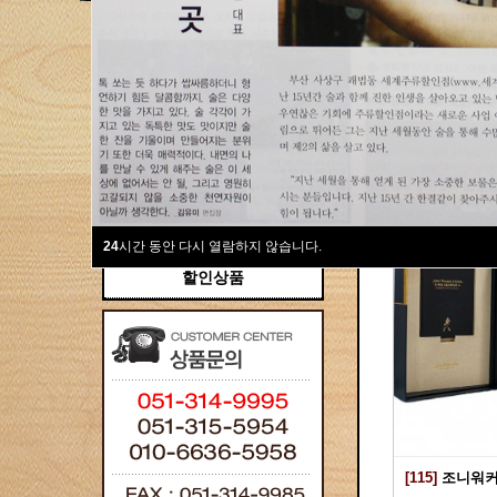
새계주류부산할인점
위스키
위스키
Total 115건
1 페이
브랜디/꼬냑
와인선물세트
와인
선물용
24
시간 동안 다시 열람하지 않습니다.
할인상품
[115]
조니워커