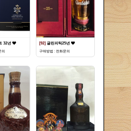
 32년
[92]
글린피틱25년
문의
구매방법 : 전화문의