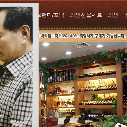
위스키
브랜디/꼬냑
와인선물세트
와인