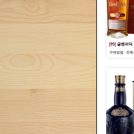
[95]
글렌피딕 
구매방법 : 전