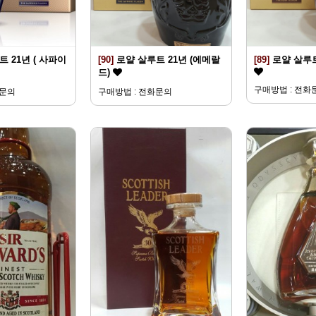
 21년 ( 사파이
[90]
로얄 살루트 21년 (에메랄
[89]
로얄 살루트
드)
구매방법 : 전화
화문의
구매방법 : 전화문의