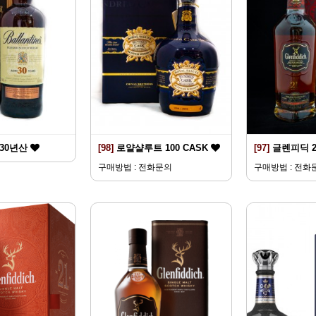
30년산
[98]
로얄샬루트 100 CASK
[97]
글렌피딕 
구매방법 : 전화문의
구매방법 : 전화