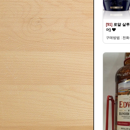
[91]
로얄 살루트
어)
구매방법 : 전