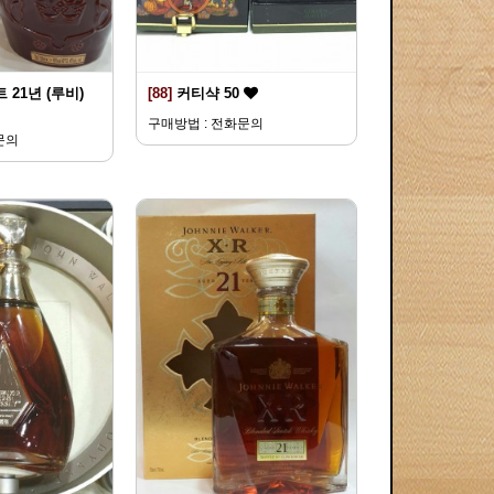
 21년 (루비)
[88]
커티샥 50
구매방법 : 전화문의
문의