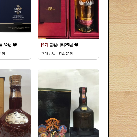
 32년
[92]
글린피틱25년
문의
구매방법 : 전화문의