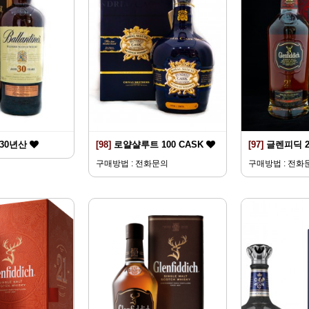
30년산
[98]
로얄샬루트 100 CASK
[97]
글렌피딕 
구매방법 : 전화문의
구매방법 : 전화