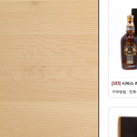
[103]
시바스 
구매방법 : 전