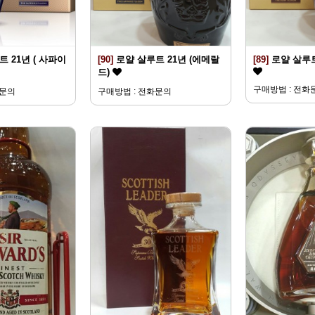
 21년 ( 사파이
[90]
로얄 살루트 21년 (에메랄
[89]
로얄 살루트
드)
구매방법 : 전화
화문의
구매방법 : 전화문의