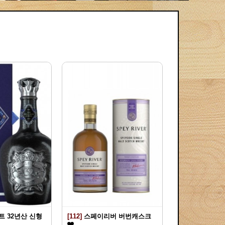
 32년산 신형
[112]
스페이리버 버번캐스크