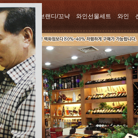
위스키
브랜디/꼬냑
와인선물세트
와인