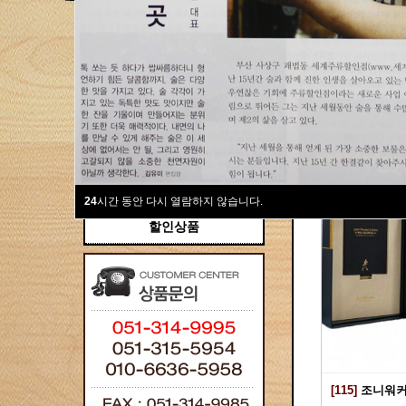
새계주류부산할인점
위스키
위스키
Total 115건
1 페이
브랜디/꼬냑
와인선물세트
와인
선물용
24
시간 동안 다시 열람하지 않습니다.
할인상품
[115]
조니워커