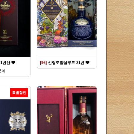
21년산
[96]
신형로얄샬루트 21년
문의
특별할인