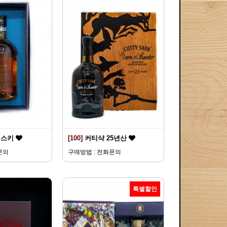
위스키
[100]
커티샥 25년산
문의
구매방법 : 전화문의
특별할인