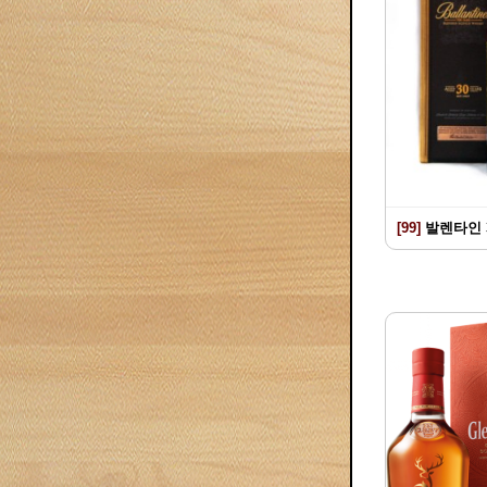
[99]
발렌타인 