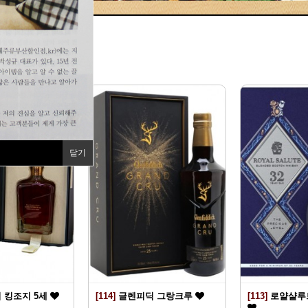
지
닫기
 킹조지 5세
[114]
글렌피딕 그랑크루
[113]
로얄샬루트