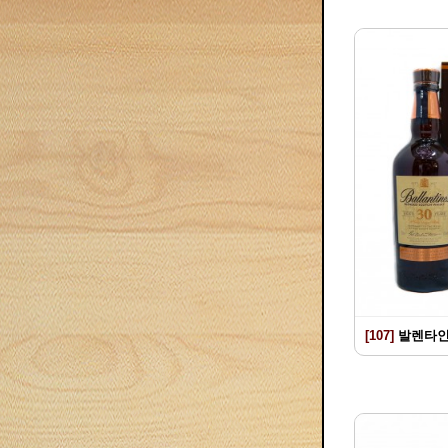
[107]
발렌타인