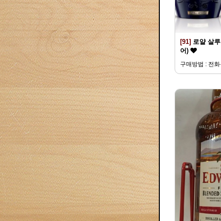
[91]
로얄 살루트
어)
구매방법 : 전