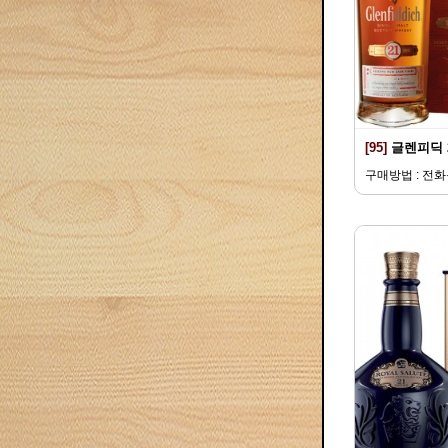
[95]
글렌피딕 
구매방법 : 전