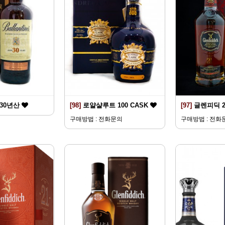
30년산
[98]
로얄샬루트 100 CASK
[97]
글렌피딕 
구매방법 : 전화문의
구매방법 : 전화