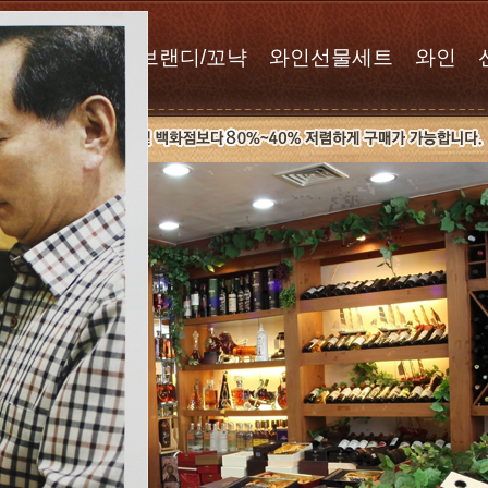
위스키
브랜디/꼬냑
와인선물세트
와인