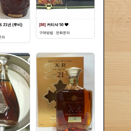
 21년 (루비)
[88]
커티샥 50
구매방법 : 전화문의
문의