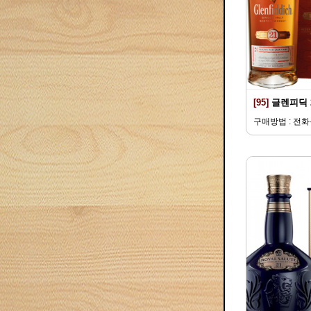
[95]
글렌피딕 
구매방법 : 전