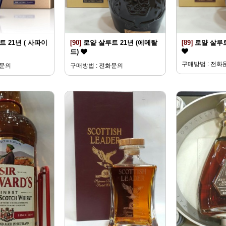
 21년 ( 사파이
[90]
로얄 살루트 21년 (에메랄
[89]
로얄 살루트
드)
구매방법 : 전화
화문의
구매방법 : 전화문의