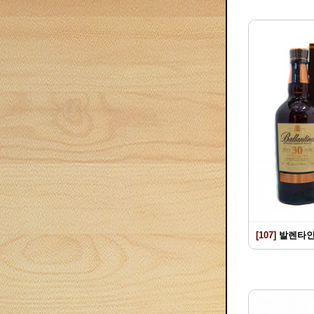
[107]
발렌타인