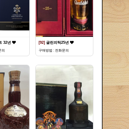
 32년
[92]
글린피틱25년
문의
구매방법 : 전화문의