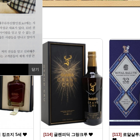
지
닫기
 킹조지 5세
[114]
글렌피딕 그랑크루
[113]
로얄샬루트