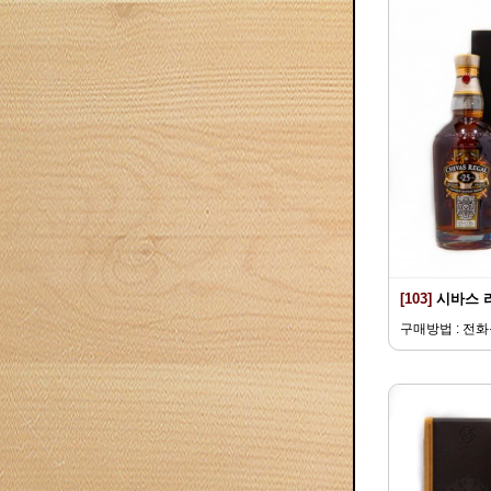
[103]
시바스 
구매방법 : 전