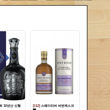
 32년산 신형
[112]
스페이리버 버번캐스크