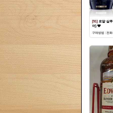
[91]
로얄 살루트
어)
구매방법 : 전