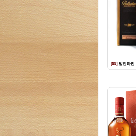
[99]
발렌타인 