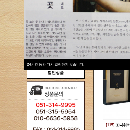
새계주류부산할인점
위스키
위스키
Total 115건
1 페이
브랜디/꼬냑
와인선물세트
와인
선물용
24
시간 동안 다시 열람하지 않습니다.
할인상품
[115]
조니워커