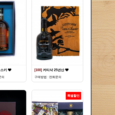
위스키
[100]
커티샥 25년산
문의
구매방법 : 전화문의
특별할인