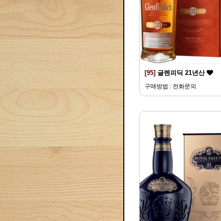
[95]
글렌피딕 21년산
구매방법 : 전화문의