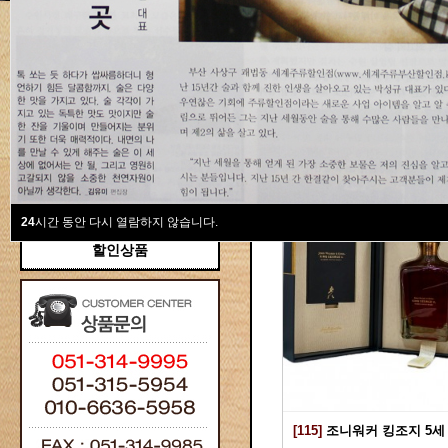
새계주류부산할인점
위스키
위스키
Total 115건
1 페이지
브랜디/꼬냑
와인선물세트
와인
선물용
24
시간 동안 다시 열람하지 않습니다.
할인상품
[115]
조니워커 킹조지 5