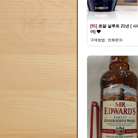
[91]
로얄 살루트 21년 ( 
어)
구매방법 : 전화문의