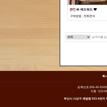
[87]
써 에드워드
구매방법 : 전화문의
맨끝
회
등록번호:606-46-654
직통 : 010-66
부산시 사상구 괘법동 553-4번