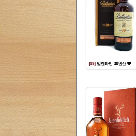
[99]
발렌타인 30년산