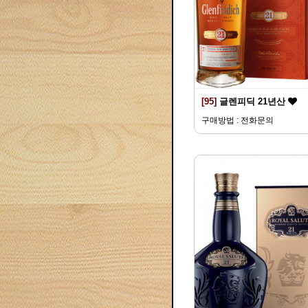
[95]
글렌피딕 21년산
구매방법 : 전화문의