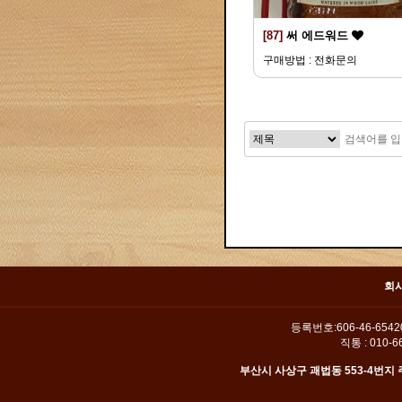
[87]
써 에드워드
구매방법 : 전화문의
맨끝
회
등록번호:606-46-654
직통 : 010-66
부산시 사상구 괘법동 553-4번