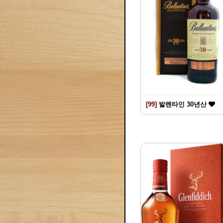
[99]
발렌타인 30년산