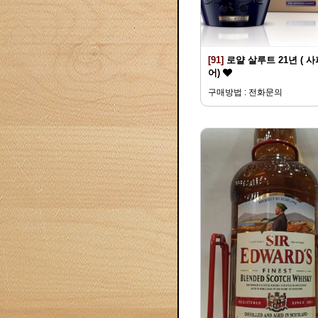
[91]
로얄 살루트 21년 ( 
어)
구매방법 : 전화문의