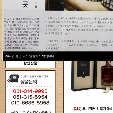
새계주류부산할인점
위스키
위스키
Total 115건
1 페이지
브랜디/꼬냑
와인선물세트
와인
선물용
24
시간 동안 다시 열람하지 않습니다.
할인상품
[115]
조니워커 킹조지 5