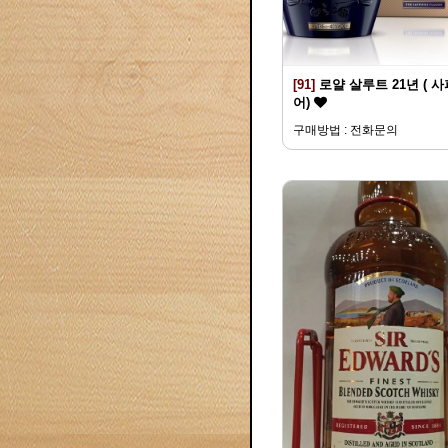
[91]
로얄 살루트 21년 ( 
어)
구매방법 : 전화문의