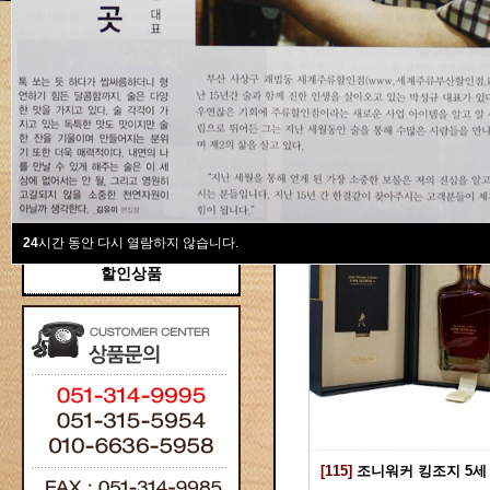
새계주류부산할인점
위스키
위스키
Total 115건
1 페이지
브랜디/꼬냑
와인선물세트
와인
선물용
24
시간 동안 다시 열람하지 않습니다.
할인상품
[115]
조니워커 킹조지 5