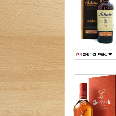
[99]
발렌타인 30년산