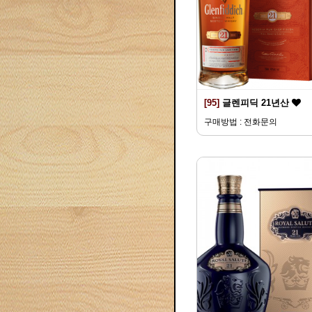
[95]
글렌피딕 21년산
구매방법 : 전화문의