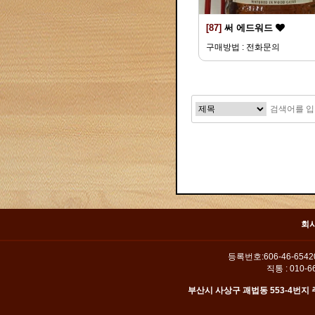
[87]
써 에드워드
구매방법 : 전화문의
맨끝
회
등록번호:606-46-654
직통 : 010-66
부산시 사상구 괘법동 553-4번