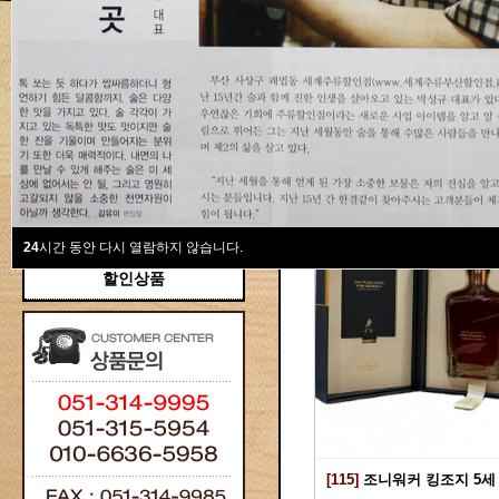
새계주류부산할인점
위스키
위스키
Total 115건
1 페이지
브랜디/꼬냑
와인선물세트
와인
선물용
24
시간 동안 다시 열람하지 않습니다.
할인상품
[115]
조니워커 킹조지 5