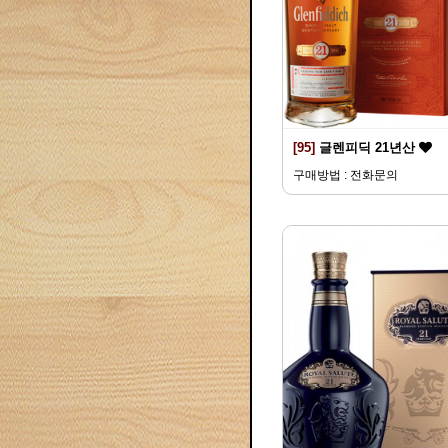
[95]
글렌피딕 21년산
구매방법 : 전화문의