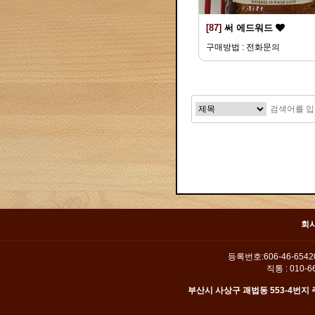
[87]
써 에드워드
구매방법 : 전화문의
맨끝
회
등록번호:606-46-654
직통 : 010-66
부산시 사상구 괘법동 553-4번