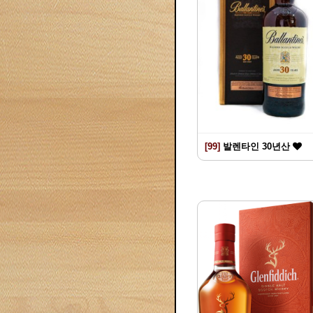
[99]
발렌타인 30년산