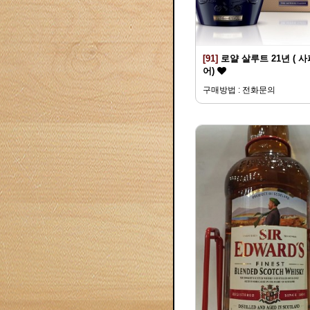
[91]
로얄 살루트 21년 ( 
어)
구매방법 : 전화문의