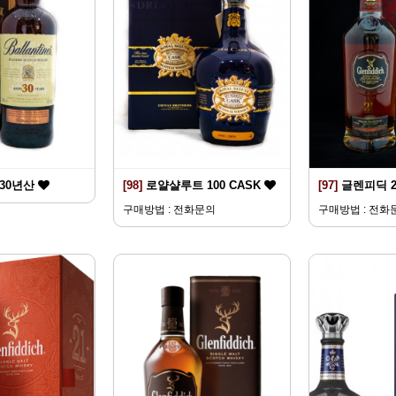
30년산
[98]
로얄샬루트 100 CASK
[97]
글렌피딕 
구매방법 : 전화문의
구매방법 : 전화