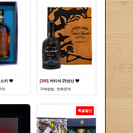
위스키
[100]
커티샥 25년산
문의
구매방법 : 전화문의
특별할인