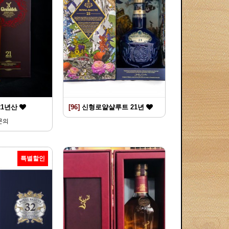
21년산
[96]
신형로얄샬루트 21년
문의
특별할인