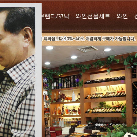
위스키
브랜디/꼬냑
와인선물세트
와인