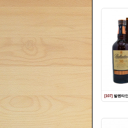
[107]
발렌타인