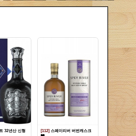
 32년산 신형
[112]
스페이리버 버번캐스크