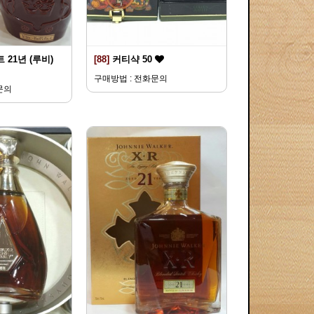
 21년 (루비)
[88]
커티샥 50
구매방법 : 전화문의
문의