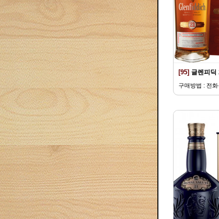
[95]
글렌피딕 
구매방법 : 전