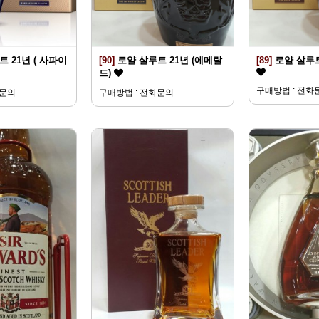
 21년 ( 사파이
[90]
로얄 살루트 21년 (에메랄
[89]
로얄 살루트
드)
구매방법 : 전화
화문의
구매방법 : 전화문의