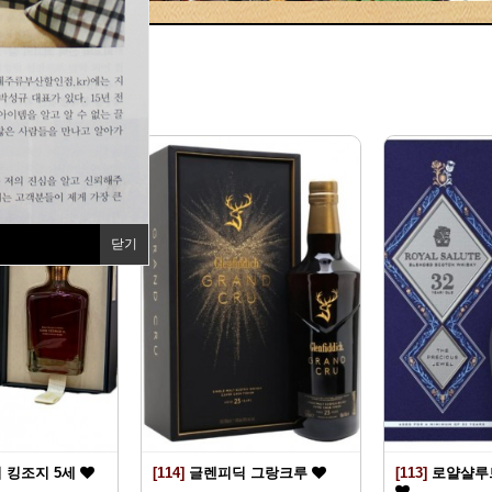
지
닫기
 킹조지 5세
[114]
글렌피딕 그랑크루
[113]
로얄샬루트