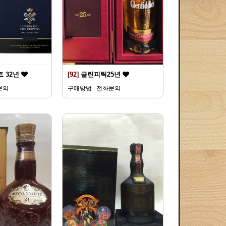
 32년
[92]
글린피틱25년
문의
구매방법 : 전화문의