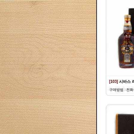
[103]
시바스 
구매방법 : 전