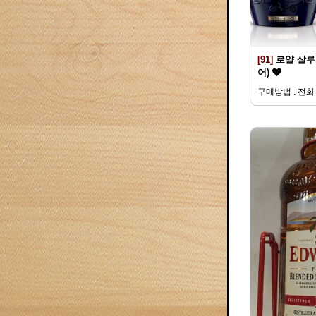
[91]
로얄 살루트
어)
구매방법 : 전