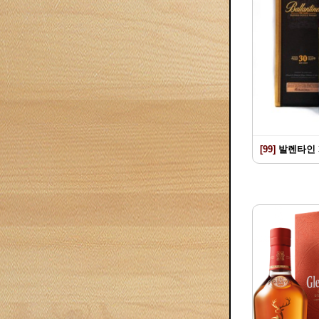
[99]
발렌타인 