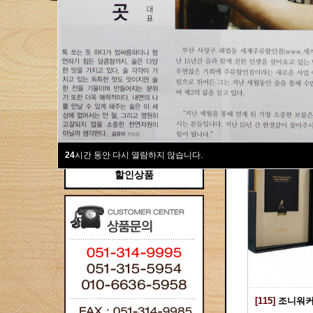
새계주류부산할인점
위스키
위스키
Total 115건
1 페이
브랜디/꼬냑
와인선물세트
와인
선물용
24
시간 동안 다시 열람하지 않습니다.
할인상품
[115]
조니워커