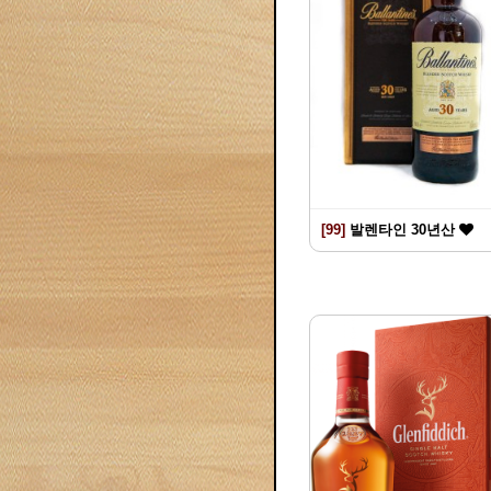
[99]
발렌타인 30년산