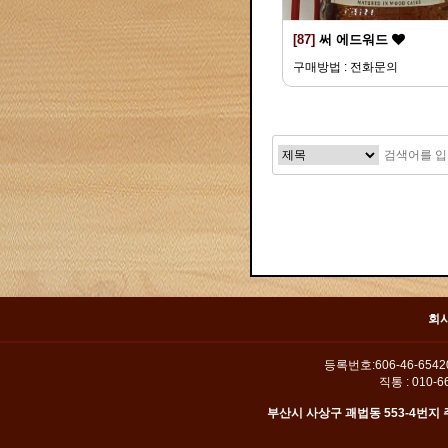
[87]
써 에드워드
구매방법 : 전화문의
맨끝
회
등록번호:606-46-654
직통 : 010-66
부산시 사상구 괘법동 553-4번