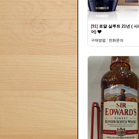
[91]
로얄 살루트 21년 ( 
어)
구매방법 : 전화문의