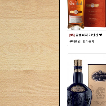
[95]
글렌피딕 21년산
구매방법 : 전화문의