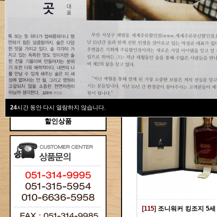
새계주류부산할인점
위스키
위스키
Total 115건
1 페이지
브랜디/꼬냑
와인선물세트
와인
선물용
24
시간 동안 다시 열람하지 않습니다.
할인상품
[115]
조니워커 킹조지 5