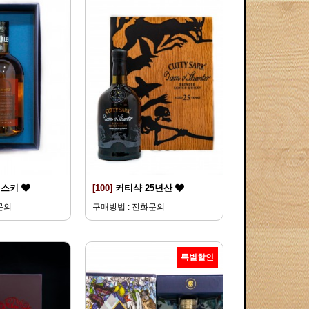
위스키
[100]
커티샥 25년산
문의
구매방법 : 전화문의
특별할인