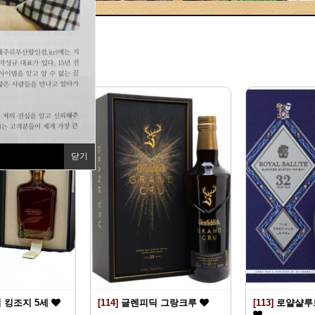
지
닫기
 킹조지 5세
[114]
글렌피딕 그랑크루
[113]
로얄샬루트