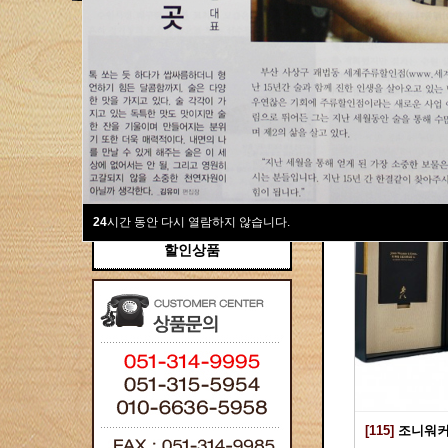
새계주류부산할인점
위스키
위스키
Total 115건
1 페이
브랜디/꼬냑
와인선물세트
와인
선물용
24
시간 동안 다시 열람하지 않습니다.
할인상품
[115]
조니워커