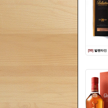
[99]
발렌타인 