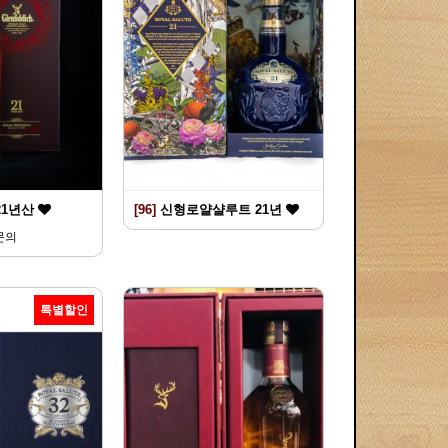
21년산
[96]
신형로얄샬루트 21년
문의
특별할인