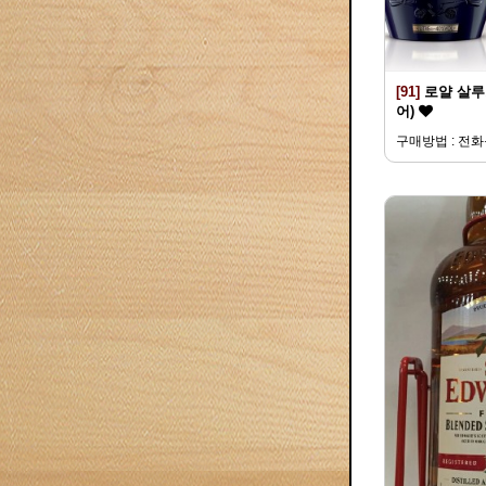
[91]
로얄 살루트
어)
구매방법 : 전