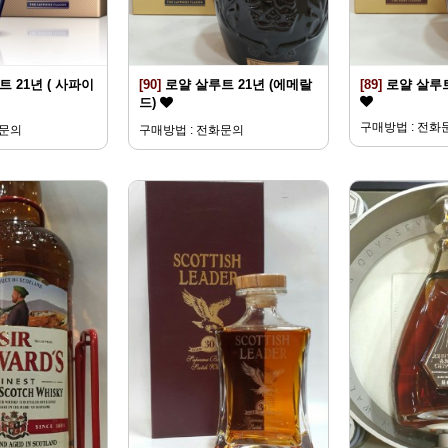
 21년 ( 사파이
[90]
로얄 살루트 21년 (에메랄
[89]
로얄 살루트
드)
구매방법 : 전화
화문의
구매방법 : 전화문의