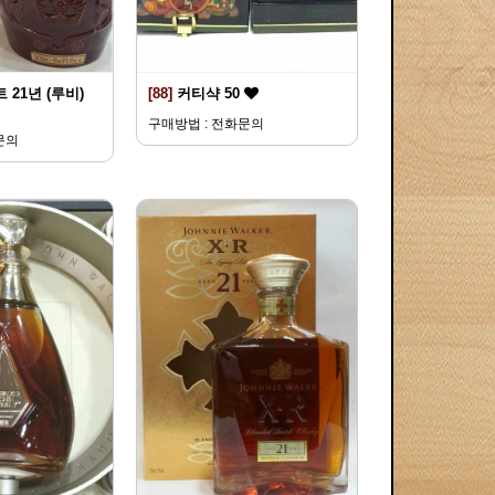
 21년 (루비)
[88]
커티샥 50
구매방법 : 전화문의
문의