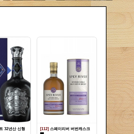
 32년산 신형
[112]
스페이리버 버번캐스크