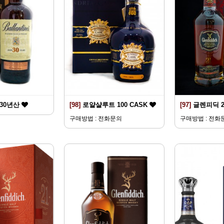
30년산
[98]
로얄샬루트 100 CASK
[97]
글렌피딕 
구매방법 : 전화문의
구매방법 : 전화