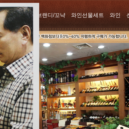
위스키
브랜디/꼬냑
와인선물세트
와인