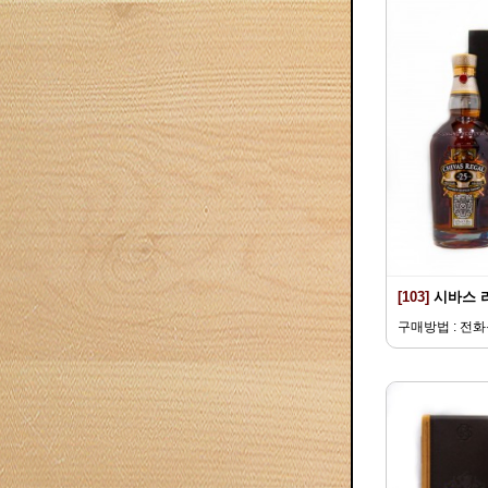
[103]
시바스 
구매방법 : 전