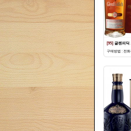
[95]
글렌피딕 
구매방법 : 전