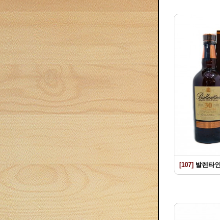
[107]
발렌타인