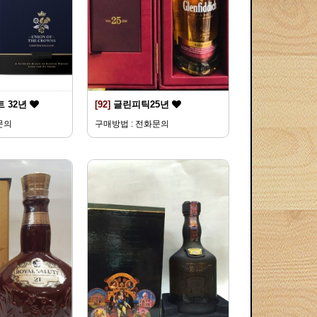
 32년
[92]
글린피틱25년
문의
구매방법 : 전화문의