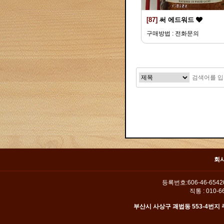
[87]
써 에드워드
구매방법 : 전화문의
맨끝
회
등록번호:606-46-654
직통 : 010-66
부산시 사상구 괘법동 553-4번