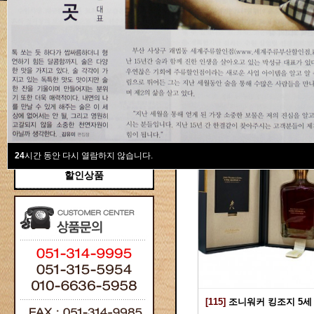
새계주류부산할인점
위스키
위스키
Total 115건
1 페이지
브랜디/꼬냑
와인선물세트
와인
선물용
24
시간 동안 다시 열람하지 않습니다.
할인상품
[115]
조니워커 킹조지 5