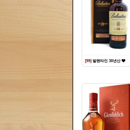
[99]
발렌타인 30년산