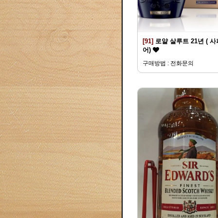
[91]
로얄 살루트 21년 ( 
어)
구매방법 : 전화문의