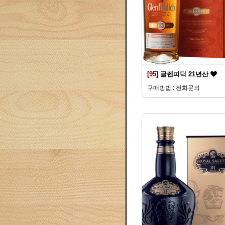
[95]
글렌피딕 21년산
구매방법 : 전화문의