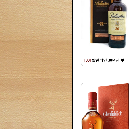
[99]
발렌타인 30년산