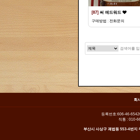
[87]
써 에드워드
구매방법 : 전화문의
맨끝
회
등록번호:606-46-654
직통 : 010-66
부산시 사상구 괘법동 553-4번