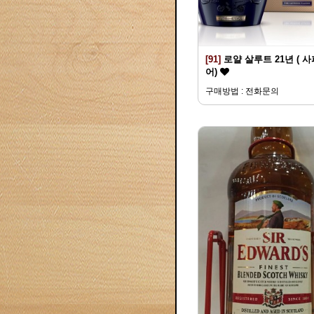
[91]
로얄 살루트 21년 ( 
어)
구매방법 : 전화문의