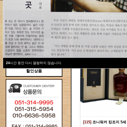
새계주류부산할인점
위스키
위스키
Total 115건
1 페이지
브랜디/꼬냑
와인선물세트
와인
선물용
24
시간 동안 다시 열람하지 않습니다.
할인상품
[115]
조니워커 킹조지 5