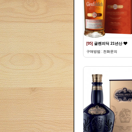
[95]
글렌피딕 21년산
구매방법 : 전화문의