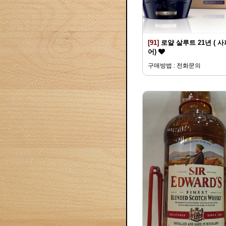
[91]
로얄 살루트 21년 ( 
어)
구매방법 : 전화문의