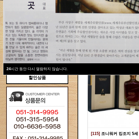
새계주류부산할인점
위스키
위스키
Total 115건
1 페이지
브랜디/꼬냑
와인선물세트
와인
선물용
24
시간 동안 다시 열람하지 않습니다.
할인상품
[115]
조니워커 킹조지 5