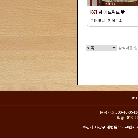
[87]
써 에드워드
구매방법 : 전화문의
맨끝
회
등록번호:606-46-654
직통 : 010-66
부산시 사상구 괘법동 553-4번