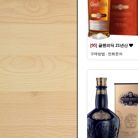
[95]
글렌피딕 21년산
구매방법 : 전화문의