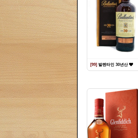
[99]
발렌타인 30년산